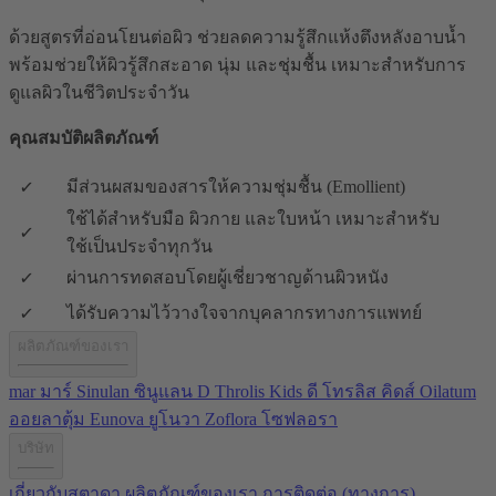
ด้วยสูตรที่อ่อนโยนต่อผิว ช่วยลดความรู้สึกแห้งตึงหลังอาบน้ำ
พร้อมช่วยให้ผิวรู้สึกสะอาด นุ่ม และชุ่มชื้น เหมาะสำหรับการ
ดูแลผิวในชีวิตประจำวัน
คุณสมบัติผลิตภัณฑ์
มีส่วนผสมของสารให้ความชุ่มชื้น (Emollient)
ใช้ได้สำหรับมือ ผิวกาย และใบหน้า เหมาะสำหรับ
ใช้เป็นประจำทุกวัน
ผ่านการทดสอบโดยผู้เชี่ยวชาญด้านผิวหนัง
ได้รับความไว้วางใจจากบุคลากรทางการแพทย์
ผลิตภัณฑ์ของเรา
mar มาร์
Sinulan ซินูแลน
D Throlis Kids ดี โทรลิส คิดส์
Oilatum
ออยลาตุ้ม
Eunova ยูโนวา
Zoflora โซฟลอรา
บริษัท
เกี่ยวกับสตาดา
ผลิตภัณฑ์ของเรา
การติดต่อ (ทางการ)